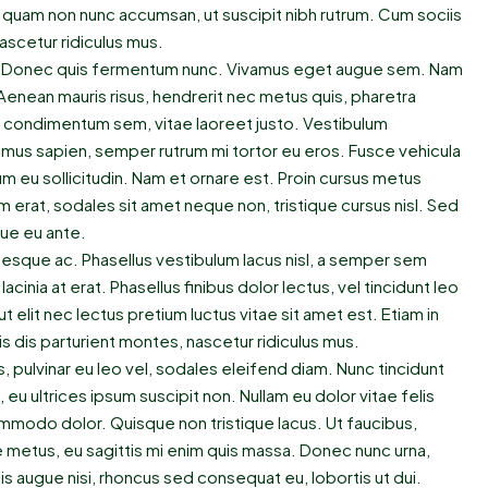
 quam non nunc accumsan, ut suscipit nibh rutrum. Cum sociis
ascetur ridiculus mus.
tus. Donec quis fermentum nunc. Vivamus eget augue sem. Nam
Aenean mauris risus, hendrerit nec metus quis, pharetra
c condimentum sem, vitae laoreet justo. Vestibulum
mus sapien, semper rutrum mi tortor eu eros. Fusce vehicula
um eu sollicitudin. Nam et ornare est. Proin cursus metus
 erat, sodales sit amet neque non, tristique cursus nisl. Sed
que eu ante.
tesque ac. Phasellus vestibulum lacus nisl, a semper sem
cinia at erat. Phasellus finibus dolor lectus, vel tincidunt leo
d ut elit nec lectus pretium luctus vitae sit amet est. Etiam in
 dis parturient montes, nascetur ridiculus mus.
, pulvinar eu leo vel, sodales eleifend diam. Nunc tincidunt
o, eu ultrices ipsum suscipit non. Nullam eu dolor vitae felis
mmodo dolor. Quisque non tristique lacus. Ut faucibus,
 metus, eu sagittis mi enim quis massa. Donec nunc urna,
is augue nisi, rhoncus sed consequat eu, lobortis ut dui.