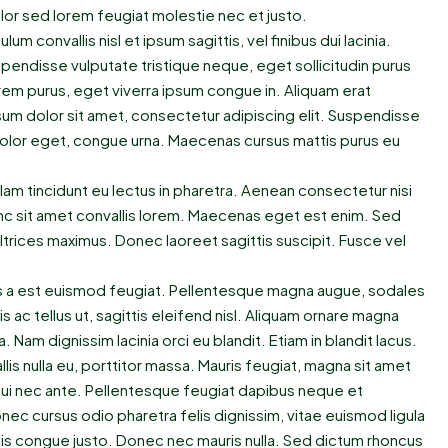
olor sed lorem feugiat molestie nec et justo.
 convallis nisl et ipsum sagittis, vel finibus dui lacinia.
endisse vulputate tristique neque, eget sollicitudin purus
em purus, eget viverra ipsum congue in. Aliquam erat
um dolor sit amet, consectetur adipiscing elit. Suspendisse
t dolor eget, congue urna. Maecenas cursus mattis purus eu
lam tincidunt eu lectus in pharetra. Aenean consectetur nisi
unc sit amet convallis lorem. Maecenas eget est enim. Sed
ltrices maximus. Donec laoreet sagittis suscipit. Fusce vel
us a est euismod feugiat. Pellentesque magna augue, sodales
is ac tellus ut, sagittis eleifend nisl. Aliquam ornare magna
 Nam dignissim lacinia orci eu blandit. Etiam in blandit lacus.
llis nulla eu, porttitor massa. Mauris feugiat, magna sit amet
it dui nec ante. Pellentesque feugiat dapibus neque et
 cursus odio pharetra felis dignissim, vitae euismod ligula
isis congue justo. Donec nec mauris nulla. Sed dictum rhoncus