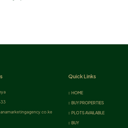
s
Quick Links
nya
HOME
833
BUY PROPERTIES
anamarketingagency.co.ke
PLOTS AVAILABLE
BUY