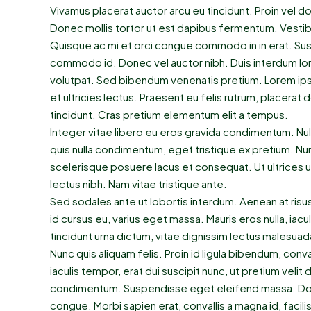
Vivamus placerat auctor arcu eu tincidunt. Proin vel d
Donec mollis tortor ut est dapibus fermentum. Vestibulum
Quisque ac mi et orci congue commodo in in erat. Susp
commodo id. Donec vel auctor nibh. Duis interdum lor
volutpat. Sed bibendum venenatis pretium. Lorem ips
et ultricies lectus. Praesent eu felis rutrum, placera
tincidunt. Cras pretium elementum elit a tempus.
Integer vitae libero eu eros gravida condimentum. Nul
quis nulla condimentum, eget tristique ex pretium. N
scelerisque posuere lacus et consequat. Ut ultrices u
lectus nibh. Nam vitae tristique ante.
Sed sodales ante ut lobortis interdum. Aenean at ris
id cursus eu, varius eget massa. Mauris eros nulla, iacul
tincidunt urna dictum, vitae dignissim lectus malesuada.
Nunc quis aliquam felis. Proin id ligula bibendum, conva
iaculis tempor, erat dui suscipit nunc, ut pretium vel
condimentum. Suspendisse eget eleifend massa. Donec
congue. Morbi sapien erat, convallis a magna id, facil