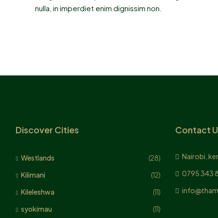
nulla, in imperdiet enim dignissim non.
Discover Cities
Contact U
Nairobi, ke
Westlands
(28)
0795 343 
Kilimani
(12)
info@tham
Kileleshwa
(11)
syokimau
(11)