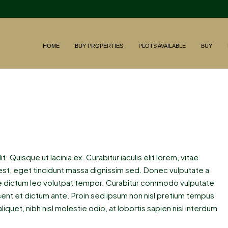
HOME
BUY PROPERTIES
PLOTS AVAILABLE
BUY
 Quisque ut lacinia ex. Curabitur iaculis elit lorem, vitae
um est, eget tincidunt massa dignissim sed. Donec vulputate a
tae dictum leo volutpat tempor. Curabitur commodo vulputate
ent et dictum ante. Proin sed ipsum non nisl pretium tempus
quet, nibh nisl molestie odio, at lobortis sapien nisl interdum