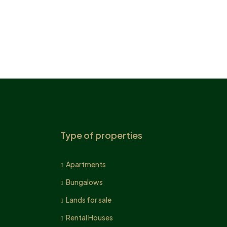
Type of properties
Apartments
Bungalows
Lands for sale
Rental Houses