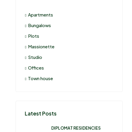
Apartments
Bungalows
Plots
Massionette
Studio
Offices
Town house
Latest Posts
DIPLOMAT RESIDENCIES