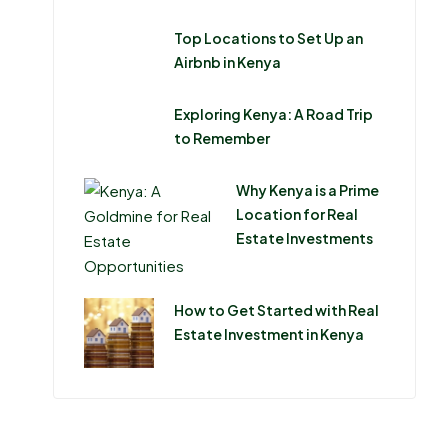
Top Locations to Set Up an
Airbnb in Kenya
Exploring Kenya: A Road Trip
to Remember
Why Kenya is a Prime
Location for Real
Estate Investments
How to Get Started with Real
Estate Investment in Kenya