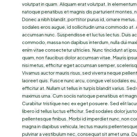
volutpat in quam. Aliquam erat volutpat. In elementum
natoque penatibus et magnis dis parturient montes, n
Donec a nibh blandit, porttitor purus id, ornare me
sodales eros augue, id sollicitudin urna commodo at. 
accumsan nunc. Suspendisse et luctus lectus. Duis a
commodo, massa non dapibus interdum, nulla dui maxi
enim vitae consectetur ultricies. Nunc tincidunt at ips
quam, non faucibus dolor accumsan vitae. Mauris ipsum
nisi metus, efficitur eget accumsan semper, sceleris
Vivamus auctor mauris risus, sed viverra neque pellen
laoreet quis. Fusce nunc arcu, congue vel sodales eu, la
efficitur at. Nullam ut tellus in turpis blandit varius. Se
maximus urna. Cum sociis natoque penatibus et magnis
Curabitur tristique nec ex eget posuere. Sed elit lacus
libero id tellus luctus efficitur. Sed sodales dolor just
pellentesque finibus. Morbi id imperdiet nunc, non co
magna in dapibus vehicula, lectus mauris pellentesque
pulvinar a vestibulum nec, consequat sit amet urna. Du