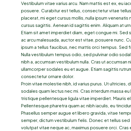
Vestibulum vitae varius arcu. Nam mattis est ex, eu iac
posuere. Curabitur est tellus, consectetur vitae tellus
placerat, mi eget cursus mollis, nulla ipsum venenatis nu
cursus sagittis. Aenean id sagittis enim. Aliquam at ur
Etiam sit amet imperdiet diam, eget congue mi. Sed sag
ac arcu malesuada, auctor est vitae, posuere nunc. Cu
ipsum a tellus faucibus, nec mattis orci tempus. Sed fring
Nulla vestibulum tempus odio, sed pulvinar odio sodal
nibh a, accumsan vestibulum nulla. Cras ut accumsan ni
ullamcorper sodales eu et augue. Etiam sagittis rutrum
consectetur ornare dolor.
Proin vitae molestie nibh, id varius purus. Ut ultricies,
sodales quam lectus nec mi. Cras interdum massa eu l
tristique pellentesque ligula vitae imperdiet. Mauris 
Pellentesque pharetra quam ac nibh iaculis, eu tincidun
Phasellus semper augue et libero gravida, vitae tempu
semper, dictum vestibulum felis. Donec et tellus sed 
volutpat vitae neque ac, maximus posuere orci. Cras eu