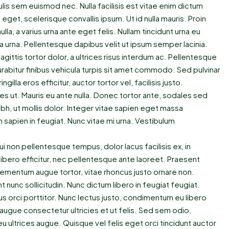
ulis sem euismod nec. Nulla facilisis est vitae enim dictum
 eget, scelerisque convallis ipsum. Ut id nulla mauris. Proin
lla, a varius urna ante eget felis. Nullam tincidunt urna eu
na urna. Pellentesque dapibus velit ut ipsum semper lacinia.
ittis tortor dolor, a ultrices risus interdum ac. Pellentesque
rabitur finibus vehicula turpis sit amet commodo. Sed pulvinar
illa eros efficitur, auctor tortor vel, facilisis justo.
es ut. Mauris eu ante nulla. Donec tortor ante, sodales sed
bh, ut mollis dolor. Integer vitae sapien eget massa
 sapien in feugiat. Nunc vitae mi urna. Vestibulum
 dui non pellentesque tempus, dolor lacus facilisis ex, in
ibero efficitur, nec pellentesque ante laoreet. Praesent
elementum augue tortor, vitae rhoncus justo ornare non.
t nunc sollicitudin. Nunc dictum libero in feugiat feugiat.
s orci porttitor. Nunc lectus justo, condimentum eu libero
augue consectetur ultricies et ut felis. Sed sem odio,
 ultrices augue. Quisque vel felis eget orci tincidunt auctor